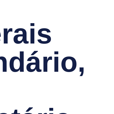
rais
dário,