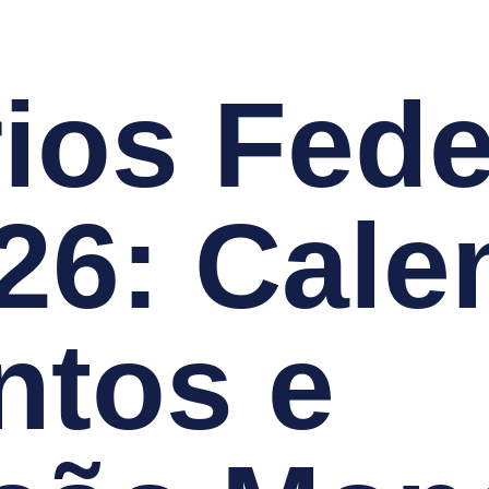
ios Fede
6: Calen
tos e