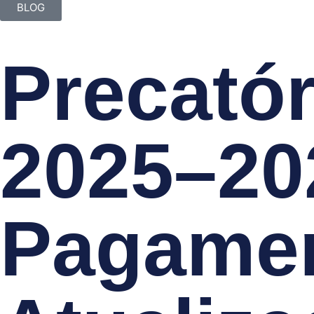
BLOG
Precatór
2025–202
Pagamen