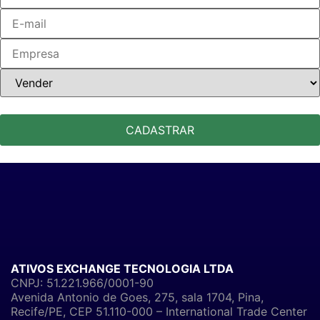
ATIVOS EXCHANGE TECNOLOGIA LTDA
CNPJ: 51.221.966/0001-90
Avenida Antonio de Goes, 275, sala 1704, Pina,
Recife/PE, CEP 51.110-000 – International Trade Center